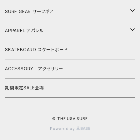
AKIRA ISHIZUKA
SHORTBOARDS ショートボード
SURF GEAR サーフギア
CASH SURFBOARDS
CASH SUFBOARDS
MID LENGTH ミッドレングス
FIN
APPAREL アパレル
CEANO SURFBOARDS
CEANO SURFBOARDS
CASH SURFBOARDS
USEDBOARDS 中古サーフボード
LEASH
HURLEY
SKATEBOARD スケートボード
CHRISTENSON
CHRISTENSON
CEANO SURFBOARDS
SOFTBOARDS ソフトボード
DECKPAD
VISSLA
ACCESSORY アクセサリー
CONNECT JOUNEY
CRIME SURFBOARDS
CHRISTENSON
CATCH SURF
T-SHIRTS
BOARD CASE
SHOES
期間限定SALE会場
DK SURFBOARDS
DK SURFBOARDS
CRIME SURFBOARDS
CRIME
WINTER GOODS
CAP
HAWAIIAN PRO DESIGNS
DHD SURFBOARDS
© THE USA SURF
DK SURFBOARDS
Powered by
MS SURFBOARDS
HAYDEN SHAPES
HAYDEN SHAPES