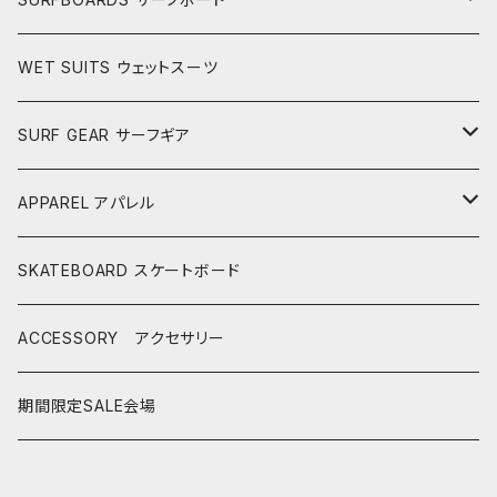
LONGBOARDS ロングボード
WET SUITS ウェットスーツ
AKIRA ISHIZUKA
SHORTBOARDS ショートボード
SURF GEAR サーフギア
CASH SURFBOARDS
CASH SUFBOARDS
MID LENGTH ミッドレングス
FIN
APPAREL アパレル
CEANO SURFBOARDS
CEANO SURFBOARDS
CASH SURFBOARDS
USEDBOARDS 中古サーフボード
LEASH
HURLEY
SKATEBOARD スケートボード
CHRISTENSON
CHRISTENSON
CEANO SURFBOARDS
SOFTBOARDS ソフトボード
DECKPAD
VISSLA
ACCESSORY アクセサリー
CONNECT JOUNEY
CRIME SURFBOARDS
CHRISTENSON
CATCH SURF
T-SHIRTS
BOARD CASE
SHOES
期間限定SALE会場
DK SURFBOARDS
DK SURFBOARDS
CRIME SURFBOARDS
CRIME
WINTER GOODS
CAP