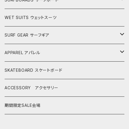
LONGBOARDS ロングボード
WET SUITS ウェットスーツ
AKIRA ISHIZUKA
SHORTBOARDS ショートボード
SURF GEAR サーフギア
CASH SURFBOARDS
CASH SUFBOARDS
MID LENGTH ミッドレングス
FIN
APPAREL アパレル
CEANO SURFBOARDS
CEANO SURFBOARDS
CASH SURFBOARDS
USEDBOARDS 中古サーフボード
LEASH
HURLEY
SKATEBOARD スケートボード
CHRISTENSON
CHRISTENSON
CEANO SURFBOARDS
SOFTBOARDS ソフトボード
DECKPAD
VISSLA
ACCESSORY アクセサリー
CONNECT JOUNEY
CRIME SURFBOARDS
CHRISTENSON
CATCH SURF
T-SHIRTS
BOARD CASE
SHOES
期間限定SALE会場
DK SURFBOARDS
DK SURFBOARDS
CRIME SURFBOARDS
CRIME
WINTER GOODS
CAP