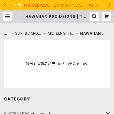
THUNDERBOLT 当店オリジナルカラーも入荷
HAWAIIAN PRO DEIGNS | THE
USA SURF
H
SURFBOARDS
MID LENGTH
HAWAIIAN PR
O
サーフボード
ミッドレングス
O DEIGNS
M
E
該当する商品が見つかりませんでした。
CATEGORY
SURFBOARDS サーフボード