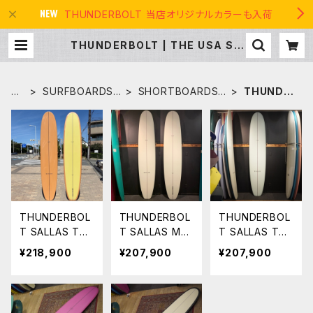
THUNDERBOLT 当店オリジナルカラーも入荷
THUNDERBOLT | THE USA SU
RF
H
SURFBOARDS
SHORTBOARDS
THUNDE
O
サーフボード
ショートボード
RBOLT
ME
THUNDERBOL
THUNDERBOL
THUNDERBOL
T SALLAS TSU
T SALLAS MA
T SALLAS TSU
NAMI 9'4" US
NGO JAM
NAMI 9'4" カラ
¥218,900
¥207,900
¥207,900
A SURF オリジ
9'4" VOLAN
ー SAGE カイサ
ナルカラー カ
カイサラス
ラス Kai Salla
イサラス Kai S
マンゴージャム
s
allas