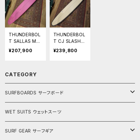
THUNDERBOL
THUNDERBOL
T SALLAS MA
T CJ SLASHER
NGO JAM
LOW PRO
¥207,900
¥239,800
9'4" MAGEN
9'3" CJネルソ
TA カイサラ
ン TAN カーボ
ス マンゴージ
ン
CATEGORY
ャム
SURFBOARDS サーフボード
LONGBOARDS ロングボード
WET SUITS ウェットスーツ
AKIRA ISHIZUKA
SHORTBOARDS ショートボード
SURF GEAR サーフギア