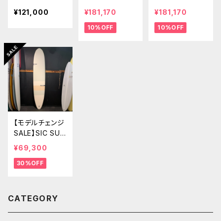
OARDS SLIDE
SOFT PIG 9’4”
ALLROUND LO
¥121,000
¥181,170
¥181,170
9'0" オールラ
NEW PIG
NG 9'1" オール
10%OFF
10%OFF
ウンドボード
ラウンド
【モデルチェンジ
SALE】SIC SUR
F CLASSIC SIR
¥69,300
EIES 9'0" AC
30%OFF
E-TEC ビギナ
ーサーファー最
適 ※FIN付
CATEGORY