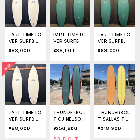
ボード
PART TIME LO
PART TIME LO
PART TIME LO
VER SURFBOA
VER SURFBOA
VER SURFBOA
RDS 『THE NEI
RDS 『THE NEI
RDS 『THE NEI
¥88,000
¥88,000
¥88,000
GHBOR』
GHBOR』
GHBOR』
6’2” HP SHO
6’2” HP SHO
6’0” HP SHO
RT
RT
RT
PART TIME LO
THUNDERBOL
THUNDERBOL
VER SURFBOA
T CJ NELSON
T SALLAS TSU
RDS 『THE NEI
DESIGNS SPR
NAMI 9'4" US
¥88,000
¥250,800
¥218,900
GHBOR』
OUT 2.0
A SURF オリジ
6’0” HP SHO
9’6” USA SU
ナルカラー カ
SOLD OUT