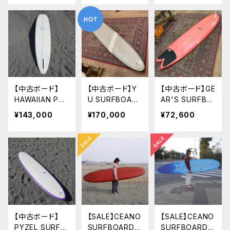
9'6" PIN LO
HE COUSIN
0’0" PIN LOG
G
【中古ボード】
【中古ボード】Y
【中古ボード】GE
HAWAIIAN PR
U SURFBOAR
AR'S SURFBO
O DEIGNS BE
DS ALL ROU
ARDS CUST
¥143,000
¥170,000
¥72,600
ACHBREAK
ND 9’2” YU
OM FISH
9’6” ドナルド
サーフボード
6’8”
タカヤマ
オールラウンド
ボード
【中古ボード】
【SALE】CEANO
【SALE】CEANO
PYZEL SURFB
SURFBOARDS
SURFBOARDS