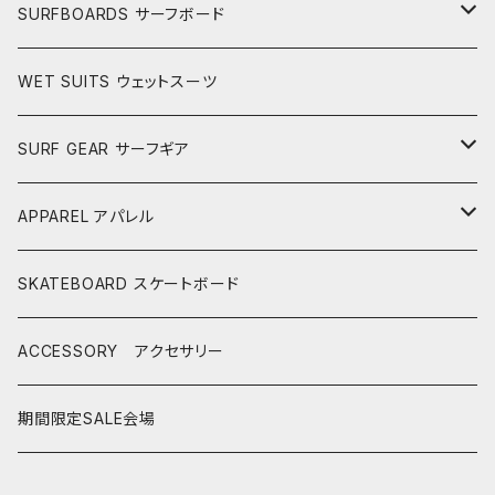
SURFBOARDS サーフボード
LONGBOARDS ロングボード
WET SUITS ウェットスーツ
AKIRA ISHIZUKA
SHORTBOARDS ショートボード
SURF GEAR サーフギア
CASH SURFBOARDS
CASH SUFBOARDS
MID LENGTH ミッドレングス
FIN
APPAREL アパレル
CEANO SURFBOARDS
CEANO SURFBOARDS
CASH SURFBOARDS
USEDBOARDS 中古サーフボード
LEASH
HURLEY
SKATEBOARD スケートボード
CHRISTENSON
CHRISTENSON
CEANO SURFBOARDS
SOFTBOARDS ソフトボード
DECKPAD
VISSLA
ACCESSORY アクセサリー
CONNECT JOUNEY
CRIME SURFBOARDS
CHRISTENSON
CATCH SURF
T-SHIRTS
BOARD CASE
SHOES
期間限定SALE会場
DK SURFBOARDS
DK SURFBOARDS
CRIME SURFBOARDS
CRIME
WINTER GOODS
CAP