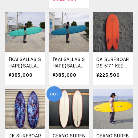
RT
RF オリジナルカ
イサラス Kai S
ラー CJ ネル
allas
ソン サンダー
ボルト
【KAI SALLAS S
【KAI SALLAS S
DK SURFBOAR
HAPE】SALLAS
HAPE】SALLAS
DS 5’7" KEEL
SURFBOARDS
SURFBOARDS
FISH ツインフ
¥385,000
¥385,000
¥225,500
WAIKIKI 9'2"
WAIKIKI 9'2"
ィッシュ
ワイキキ カイ
ワイキキ カイ
サラス シェイプ
サラス シェイプ
Kai Sallas シェ
Kai Sallas シェ
イプボード
イプボード
DK SURFBOAR
CEANO SURFB
CEANO SURFB