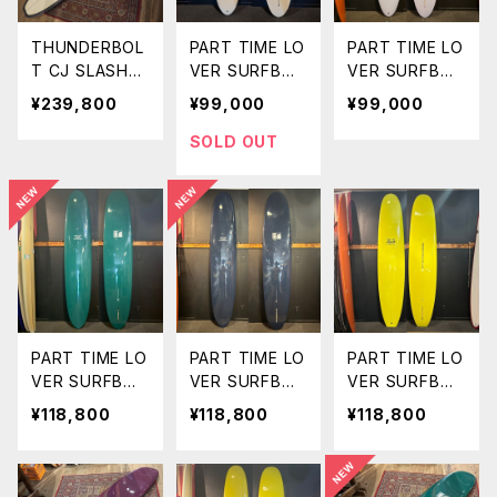
THUNDERBOL
PART TIME LO
PART TIME LO
T CJ SLASHER
VER SURFBOA
VER SURFBOA
LOW PRO
RDS 『THE TE
RDS 『THE TE
¥239,800
¥99,000
¥99,000
9'3" CJネルソ
ACHER』
ACHER』 7'1
ン TAN カーボ
7'5" SINGLE
0" SINGLE MI
SOLD OUT
ン
MID
D
PART TIME LO
PART TIME LO
PART TIME LO
VER SURFBOA
VER SURFBOA
VER SURFBOA
RDS 『THE ST
RDS 『THE ST
RDS 『INVOLM
¥118,800
¥118,800
¥118,800
RANGER』
RANGER』
ENT』 9'3"
9'3" PIN LOG
9'3" PIN LOG