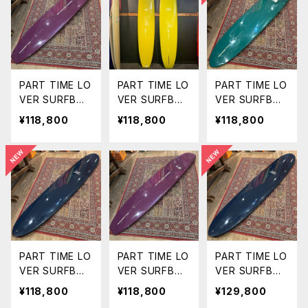
PART TIME LO
PART TIME LO
PART TIME LO
VER SURFBOA
VER SURFBOA
VER SURFBOA
RDS 『INVOLM
RDS 『THE CH
RDS 『THE ST
¥118,800
¥118,800
¥118,800
ENT』 9'3" T
EATER』 9'4"
RANGER』
HE COUSIN
NOSERIDER
9'6" PIN LO
G
PART TIME LO
PART TIME LO
PART TIME LO
VER SURFBOA
VER SURFBOA
VER SURFBOA
RDS 『THE ST
RDS 『INVOLM
RDS 『THE ST
¥118,800
¥118,800
¥129,800
RANGER』
ENT』 9'6" T
RANGER』 1