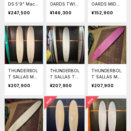
DS 5’9" Mach
OARDS TWIN
OARDS MID
ete QUAD SH
GLE 6'2"' YOS
6’8” ミッドレン
¥247,500
¥146,300
¥152,900
ORT クワッド
HIDA SHAPE
グス
MADE IN USA
THUNDERBOL
THUNDERBOL
THUNDERBOL
T SALLAS MA
T SALLAS TSU
T SALLAS MA
NGO JAM
NAMI 9'4" カラ
NGO JAM
¥207,900
¥207,900
¥207,900
9'4" VOLAN
ー SAGE カイサ
9'4" MAGEN
カイサラス
ラス Kai Salla
TA カイサラ
マンゴージャム
s
ス マンゴージ
ャム