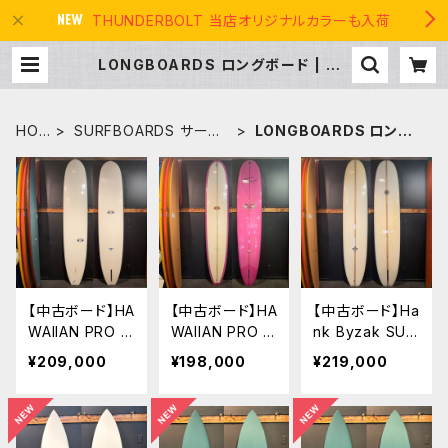
THUNDERBOLT 当店オリジナルカラーも入荷
LONGBOARDS ロングボード | TH
E USA SURF
HO
SURFBOARDS サーフ
LONGBOARDS ロング
ME
ボード
ボード
【中古ボード】HA
【中古ボード】HA
【中古ボード】Ha
WAIIAN PRO D
WAIIAN PRO D
nk Byzak SUR
ESIGNS MODE
ESIGNS NR-2
FBOARDS
¥209,000
¥198,000
¥219,000
L-T 9'6" ド
9'6"ドナルドタ
9’6” ハンクバ
ナルドタカヤマ
カヤマ シェイ
イザック
ノーズライダ
プ
ー クラシック