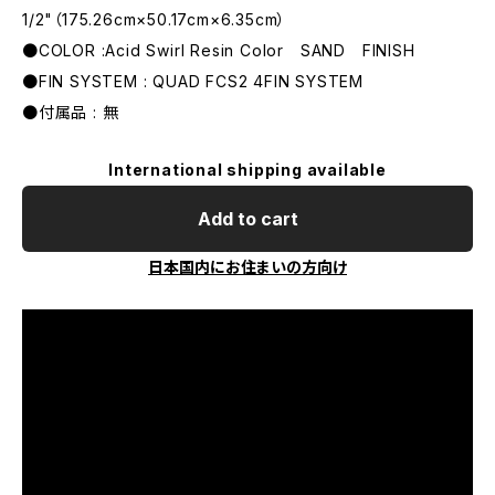
1/2"（175.26cm×50.17cm×6.35cm）
●COLOR :Acid Swirl Resin Color SAND FINISH
●FIN SYSTEM : QUAD FCS2 4FIN SYSTEM
●付属品 : 無
International shipping available
Add to cart
日本国内にお住まいの方向け