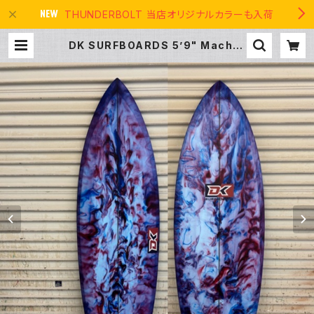
THUNDERBOLT 当店オリジナルカラーも入荷
DK SURFBOARDS 5’9" Machet
e QUAD SHORT クワッド MAD
E IN USA | THE USA SURF