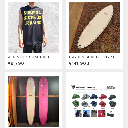
AIDENTIFY SUNGUARD T
HAYDEN SHAPES HYPTO
ANK TEE WITH FOODY
KRYPTO FUTURE FLEX カラ
¥9,790
¥141,900
”Sarcasm" サンガード ノ
ー WHITE ヘイデンシェイプ
ースリーブ サーフTEE アイ
ス ヒプトクリプト
デンティファイ サマーアイテム