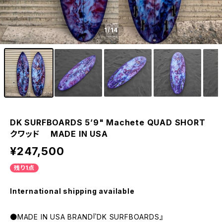
1
/14
DK SURFBOARDS 5’9" Machete QUAD SHORT
クワッド MADE IN USA
¥247,500
残り1点
International shipping available
●MADE IN USA BRAND『DK SURFBOARDS』