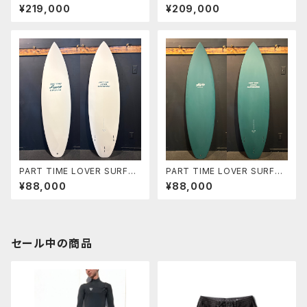
RFBOARDS 9’6” ハンクバ
DESIGNS MODEL-T 9'6"
¥219,000
¥209,000
イザック
ドナルドタカヤマ ノーズライダ
ー クラシックボード
PART TIME LOVER SURFB
PART TIME LOVER SURFB
OARDS 『THE NEIGHBOR』
OARDS 『THE NEIGHBOR』
¥88,000
¥88,000
6’2” HP SHORT
6’2” HP SHORT
セール中の商品