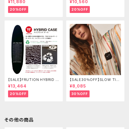
¥11,880
¥10,560
ース
ボードショーツ
20%OFF
20%OFF
【SALE】FRUTION HYBRID C
【SALE30％OFF】SLOW TID
ASE 9'6" LONG ハイブリッド
E Harlow Quick-Dry Chan
¥13,464
¥8,085
ケース
ging Poncho L/XL
20%OFF
30%OFF
その他の商品