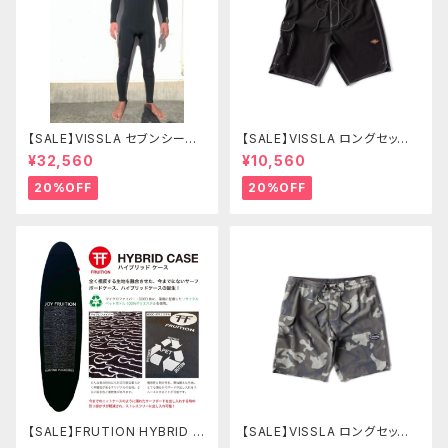
【SALE】VISSLA セブンシーズ
【SALE】VISSLA ロングセッツ
コンプ 3-2mm フルチェストジ
21 サーフパンツ 水着 ヴィスラ
¥32,560
¥10,560
ップ SIZE L カラーBL2
ボードショーツ
20%OFF
20%OFF
【SALE】FRUTION HYBRID C
【SALE】VISSLA ロングセッツ
ASE 7'6" FUN ハイブリッドケ
21 サーフパンツ 水着 ヴィスラ