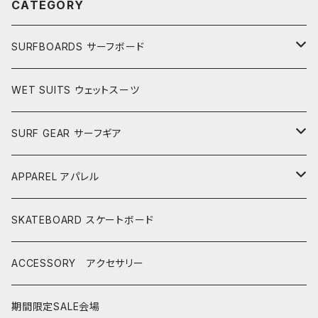
CATEGORY
SURFBOARDS サーフボード
LONGBOARDS ロングボード
WET SUITS ウェットスーツ
AKIRA ISHIZUKA
SHORTBOARDS ショートボード
SURF GEAR サーフギア
CASH SURFBOARDS
CASH SUFBOARDS
MID LENGTH ミッドレングス
FIN
APPAREL アパレル
CEANO SURFBOARDS
CEANO SURFBOARDS
CASH SURFBOARDS
USEDBOARDS 中古サーフボード
LEASH
HURLEY
SKATEBOARD スケートボード
CHRISTENSON
CHRISTENSON
CEANO SURFBOARDS
SOFTBOARDS ソフトボード
DECKPAD
VISSLA
ACCESSORY アクセサリー
CONNECT JOUNEY
CRIME SURFBOARDS
CHRISTENSON
CATCH SURF
T-SHIRTS
BOARD CASE
SHOES
期間限定SALE会場