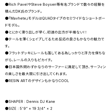
●Rich PavelやSteve Boysen等有名ブランドで数々の経験を
積んだDK氏のブランド。
●『Mavhete』モデルはQUADタイプのセミワイドなショートボー
ドモデル。
●とにかく滑り出しが早く、初速の出方が半端ない！！
●テールを薄くシェイプしてるため反応の良さもかなりの魅力で
す。
●フラットデッキにレールも落してある為しっかりと浮力を保ちな
がら、レールの入りもピカイチ。
●日本国外問わずかなりのサーファーに満足して頂き、サーフィン
の楽しさを最大限に引き出してくれます。
●RESIN ARTのデザインもかなりCOOL
●SHAPER : Dennis DJ Kane
●SIZE : 5'9” × 19 3/4" × 2