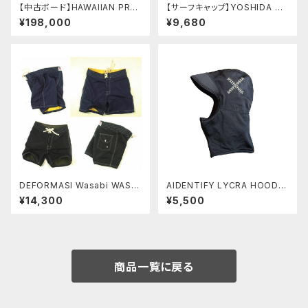
【中古ボード】HAWAIIAN PRO
【サーフキャップ】YOSHIDA CA
DESIGNS NR-2 9'6"ドナルド
PS SURFMASTER 7WAY C
¥198,000
¥9,680
タカヤマ シェイプ
AP ヨシダキャップス サーフ
キャップ サコッシュ
DEFORMASI Wasabi WASA
AIDENTIFY LYCRA HOOD
BI Original SURF TRUNKS
日焼け防止 頭を守る アイデ
¥14,300
¥5,500
サーフトランクス ボードショーツ
ンティファイ
水着
商品一覧に戻る