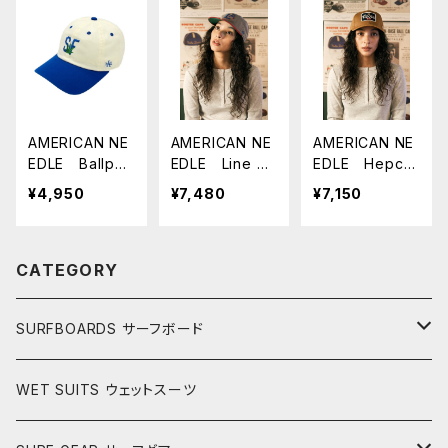
AMERICAN NE
AMERICAN NE
AMERICAN NE
EDLE Ballpar
EDLE Line Ou
EDLE Hepcat
k Micro Icon -
t Los Angeles
Coors アメ
¥4,950
¥7,480
¥7,150
SF アメリカン
Angels アメリ
リカンニード
ニードル キャッ
カンニードル
ル キャップ
プ
キャップ
ビールブランド
CATEGORY
SURFBOARDS サーフボード
LONGBOARDS ロングボード
WET SUITS ウェットスーツ
AKIRA ISHIZUKA