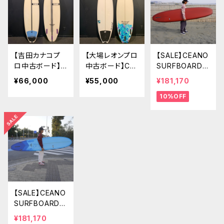
HE USA SURF
オリジナル
【吉田カナコプ
【大場レオンプロ
【SALE】CEANO
ロ中古ボード】C
中古ボード】CE
SURFBOARDS
EANO SURFB
ANO SURFBO
SOFT PIG 9’4”
¥66,000
¥55,000
¥181,170
OARDS 5’8”
ARDS 5’6”1/
NEW PIG
10%OFF
ハイデンシティ
2 Oba Reon
ーフォーム KA
PRO仕様 YOS
NAKO YOSHI
HIDA SHAPE
DA PRO仕様 Y
OSHIDA SHAP
E
【SALE】CEANO
SURFBOARDS
ALLROUND LO
¥181,170