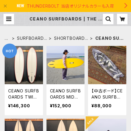
THUNDERBOLT 当店オリジナルカラーも入荷
CEANO SURFBOARDS | THE U
SA SURF
H
SURFBOARDS
SHORTBOARDS
CEANO SUR
O
サーフボード
ショートボード
FBOARDS
M
E
CEANO SURFB
CEANO SURFB
【中古ボード】CE
OARDS TWIN
OARDS MID
ANO SURFBO
GLE 6'2"' YOS
6’8” ミッドレン
ARDS パフォー
¥146,300
¥152,900
¥88,000
HIDA SHAPE
グス
マンスフィッシュ
5’8” ツインフィ
ッシュ YOSHI
DA SHAPE T