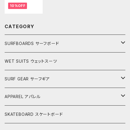
NG 9'1" オール
10%OFF
ラウンド
CATEGORY
SURFBOARDS サーフボード
LONGBOARDS ロングボード
WET SUITS ウェットスーツ
AKIRA ISHIZUKA
SHORTBOARDS ショートボード
SURF GEAR サーフギア
CASH SURFBOARDS
CASH SUFBOARDS
MID LENGTH ミッドレングス
FIN
APPAREL アパレル
CEANO SURFBOARDS
CEANO SURFBOARDS
CASH SURFBOARDS
USEDBOARDS 中古サーフボード
LEASH
HURLEY
SKATEBOARD スケートボード
CHRISTENSON
CHRISTENSON
CEANO SURFBOARDS