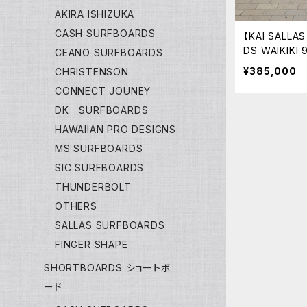
AKIRA ISHIZUKA
CASH SURFBOARDS
【KAI SALLA
DS WAIKIK
CEANO SURFBOARDS
イプ Kai Sa
¥385,000
CHRISTENSON
CONNECT JOUNEY
DK SURFBOARDS
HAWAIIAN PRO DESIGNS
MS SURFBOARDS
SIC SURFBOARDS
THUNDERBOLT
OTHERS
SALLAS SURFBOARDS
FINGER SHAPE
SHORTBOARDS ショートボ
ード