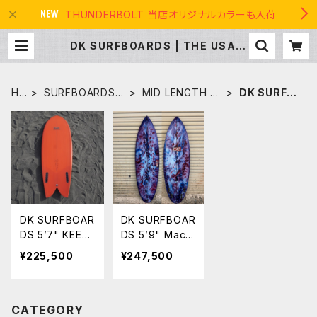
THUNDERBOLT 当店オリジナルカラーも入荷
DK SURFBOARDS | THE USA S
URF
HO
SURFBOARDS
MID LENGTH ミ
DK SURFB
ME
サーフボード
ッドレングス
OARDS
DK SURFBOAR
DK SURFBOAR
DS 5’7" KEEL
DS 5’9" Mach
FISH ツインフ
ete QUAD SH
¥225,500
¥247,500
ィッシュ
ORT クワッド
MADE IN USA
CATEGORY