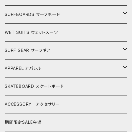
SURFBOARDS サーフボード
LONGBOARDS ロングボード
WET SUITS ウェットスーツ
AKIRA ISHIZUKA
SHORTBOARDS ショートボード
SURF GEAR サーフギア
CASH SURFBOARDS
CASH SUFBOARDS
MID LENGTH ミッドレングス
FIN
APPAREL アパレル
CEANO SURFBOARDS
CEANO SURFBOARDS
CASH SURFBOARDS
USEDBOARDS 中古サーフボード
LEASH
HURLEY
SKATEBOARD スケートボード
CHRISTENSON
CHRISTENSON
CEANO SURFBOARDS
SOFTBOARDS ソフトボード
DECKPAD
VISSLA
ACCESSORY アクセサリー
CONNECT JOUNEY
CRIME SURFBOARDS
CHRISTENSON
CATCH SURF
T-SHIRTS
BOARD CASE
SHOES
期間限定SALE会場