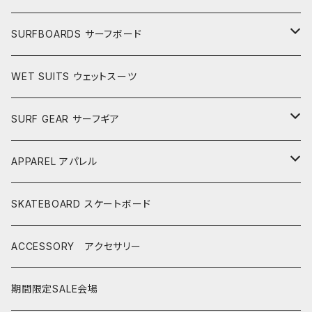
SURFBOARDS サーフボード
LONGBOARDS ロングボード
WET SUITS ウェットスーツ
AKIRA ISHIZUKA
SHORTBOARDS ショートボード
SURF GEAR サーフギア
CASH SURFBOARDS
CASH SUFBOARDS
MID LENGTH ミッドレングス
FIN
APPAREL アパレル
CEANO SURFBOARDS
CEANO SURFBOARDS
CASH SURFBOARDS
USEDBOARDS 中古サーフボード
LEASH
HURLEY
SKATEBOARD スケートボード
CHRISTENSON
CHRISTENSON
CEANO SURFBOARDS
SOFTBOARDS ソフトボード
DECKPAD
VISSLA
ACCESSORY アクセサリー
CONNECT JOUNEY
CRIME SURFBOARDS
CHRISTENSON
CATCH SURF
T-SHIRTS
BOARD CASE
SHOES
期間限定SALE会場