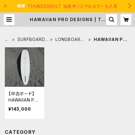
THUNDERBOLT 当店オリジナルカラーも入荷
HAWAIIAN PRO DESIGNS | TH
E USA SURF
H
SURFBOARDS
LONGBOARDS
HAWAIIAN PR
O
サーフボード
ロングボード
O DESIGNS
M
E
【中古ボード】
HAWAIIAN PR
O DEIGNS BE
¥143,000
ACHBREAK
9’6” ドナルド
タカヤマ
CATEGORY