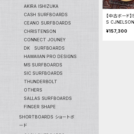
AKIRA ISHIZUKA
CASH SURFBOARDS
【中古ボード】S
S CJNELSO
CEANO SURFBOARDS
ルソン イア
¥157,300
CHRISTENSON
CONNECT JOUNEY
DK SURFBOARDS
HAWAIIAN PRO DESIGNS
MS SURFBOARDS
SIC SURFBOARDS
THUNDERBOLT
OTHERS
SALLAS SURFBOARDS
FINGER SHAPE
SHORTBOARDS ショートボ
ード