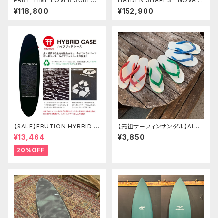
PART TIME LOVER SURFB
HAYDEN SHAPES NOVA F
OARDS 『THE STRANGER』
UTURE FLEX ヘイデンシェ
¥118,800
¥152,900
9'6" PIN LOG
イプス ニューモデル
【SALE】FRUTION HYBRID C
【元祖サーフィンサンダル】ALA
ASE 9'6" LONG ハイブリッド
DDIN SANDALS アラジンサン
¥13,464
¥3,850
ケース
ダル 天然ゴム100%
20%OFF