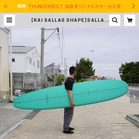
THUNDERBOLT 当店オリジナルカラーも入荷
【KAI SALLAS SHAPE】SALLAS
SURFBOARDS WAIKIKI 9'2" ワ
イキキ カイサラス シェイプ Kai Sa
llas シェイプボード | THE USA S
URF