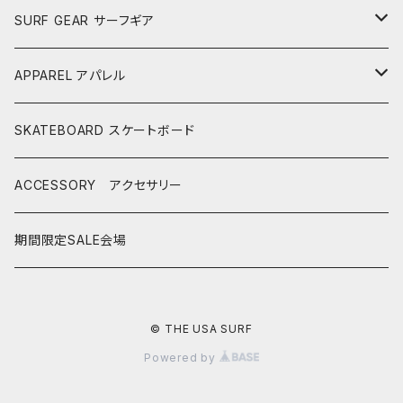
AKIRA ISHIZUKA
SHORTBOARDS ショートボード
SURF GEAR サーフギア
CASH SURFBOARDS
CASH SUFBOARDS
MID LENGTH ミッドレングス
FIN
APPAREL アパレル
CEANO SURFBOARDS
CEANO SURFBOARDS
CASH SURFBOARDS
USEDBOARDS 中古サーフボード
LEASH
HURLEY
SKATEBOARD スケートボード
CHRISTENSON
CHRISTENSON
CEANO SURFBOARDS
SOFTBOARDS ソフトボード
DECKPAD
VISSLA
ACCESSORY アクセサリー
CONNECT JOUNEY
CRIME SURFBOARDS
CHRISTENSON
CATCH SURF
T-SHIRTS
BOARD CASE
SHOES
期間限定SALE会場
DK SURFBOARDS
DK SURFBOARDS
CRIME SURFBOARDS
CRIME
WINTER GOODS
CAP
HAWAIIAN PRO DESIGNS
DHD SURFBOARDS
© THE USA SURF
DK SURFBOARDS
Powered by
MS SURFBOARDS
HAYDEN SHAPES
HAYDEN SHAPES