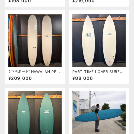
¥198,000
¥219,000
タカヤマ シェイプ
イザック
【中古ボード】HAWAIIAN PRO
PART TIME LOVER SURFB
DESIGNS MODEL-T 9'6"
OARDS 『THE NEIGHBOR』
¥209,000
¥88,000
ドナルドタカヤマ ノーズライダ
6’2” HP SHORT
ー クラシックボード