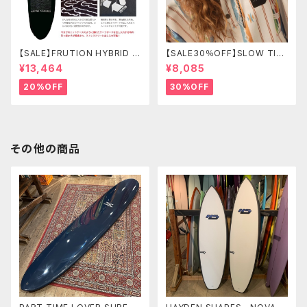
【SALE】FRUTION HYBRID C
【SALE30％OFF】SLOW TID
ASE 9'6" LONG ハイブリッド
E Harlow Quick-Dry Chan
¥13,464
¥8,085
ケース
ging Poncho L/XL
20%OFF
30%OFF
その他の商品