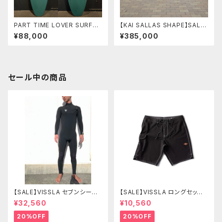
PART TIME LOVER SURFB
【KAI SALLAS SHAPE】SALL
OARDS 『THE NEIGHBOR』
AS SURFBOARDS WAIKIKI
¥88,000
¥385,000
6’2” HP SHORT
9'2" ワイキキ カイサラス シェ
イプ Kai Sallas シェイプボード
セール中の商品
【SALE】VISSLA セブンシーズ
【SALE】VISSLA ロングセッツ
コンプ 3-2mm フルチェストジ
21 サーフパンツ 水着 ヴィスラ
¥32,560
¥10,560
ップ SIZE L カラーBL2
ボードショーツ
20%OFF
20%OFF