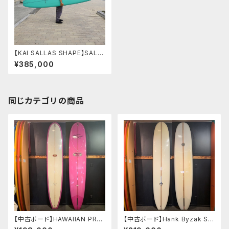
【KAI SALLAS SHAPE】SALL
AS SURFBOARDS WAIKIKI
¥385,000
9'2" ワイキキ カイサラス シェ
イプ Kai Sallas シェイプボード
同じカテゴリの商品
【中古ボード】HAWAIIAN PRO
【中古ボード】Hank Byzak SU
DESIGNS NR-2 9'6"ドナルド
RFBOARDS 9’6” ハンクバ