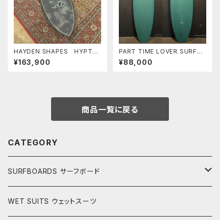
HAYDEN SHAPES HYPTO
PART TIME LOVER SURFB
KRYPTO FUTURE FLEX TIE
OARDS 『THE NEIGHBOR』
¥163,900
¥88,000
DYE GREEN NEW COLOR ヘ
6’2” HP SHORT
イデンシェイプス ヒプトクリプ
ト
商品一覧に戻る
CATEGORY
SURFBOARDS サーフボード
LONGBOARDS ロングボード
WET SUITS ウェットスーツ