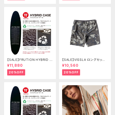
【SALE】FRUTION HYBRID C
【SALE】VISSLA ロングセッツ
ASE 7'6" FUN ハイブリッドケ
21 サーフパンツ 水着 ヴィスラ
¥11,880
¥10,560
ース
ボードショーツ
20%OFF
20%OFF