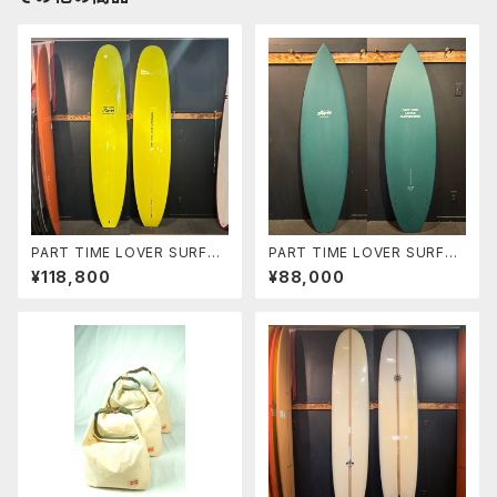
PART TIME LOVER SURFB
PART TIME LOVER SURFB
OARDS 『INVOLMENT』
OARDS 『THE NEIGHBOR』
¥118,800
¥88,000
9'3"
6’0” HP SHORT