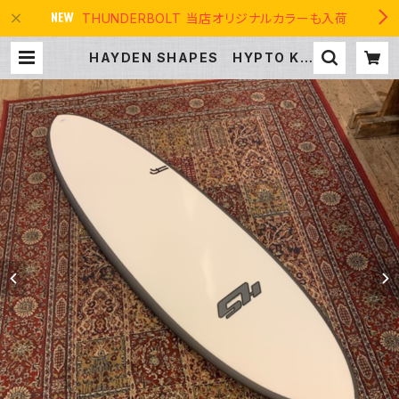
THUNDERBOLT 当店オリジナルカラーも入荷
HAYDEN SHAPES HYPTO KR
YPTO FUTURE FLEX ヘイデンシェ
イプス ヒプトクリプト | THE USA
SURF