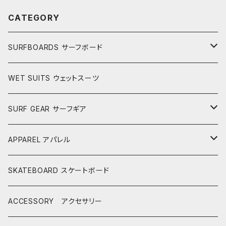
CATEGORY
SURFBOARDS サーフボード
LONGBOARDS ロングボード
WET SUITS ウェットスーツ
AKIRA ISHIZUKA
SHORTBOARDS ショートボード
SURF GEAR サーフギア
CASH SURFBOARDS
CASH SUFBOARDS
MID LENGTH ミッドレングス
FIN
APPAREL アパレル
CEANO SURFBOARDS
CEANO SURFBOARDS
CASH SURFBOARDS
USEDBOARDS 中古サーフボード
LEASH
HURLEY
SKATEBOARD スケートボード
CHRISTENSON
CHRISTENSON
CEANO SURFBOARDS
SOFTBOARDS ソフトボード
DECKPAD
VISSLA
ACCESSORY アクセサリー
CONNECT JOUNEY
CRIME SURFBOARDS
CHRISTENSON