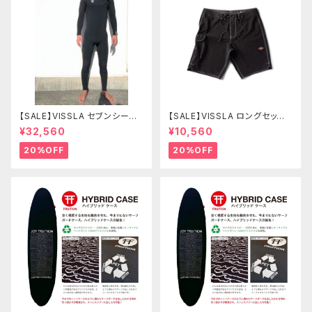
【SALE】VISSLA セブンシーズ
【SALE】VISSLA ロングセッツ
コンプ 3-2mm フルチェストジ
21 サーフパンツ 水着 ヴィスラ
¥32,560
¥10,560
ップ SIZE L カラーBL2
ボードショーツ
20%OFF
20%OFF