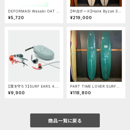
DEFORMASI Wasabi OAT S
【中古ボード】Hank Byzak SU
EMIDRY BAG 10ℓ オリジナル
RFBOARDS 9’6” ハンクバ
¥5,720
¥219,000
トートバッグ バリ
イザック
【耳を守ろう】SURF EARS 4.0
PART TIME LOVER SURFB
耳栓 音の聞こえる耳栓 サ
OARDS 『THE STRANGER』
¥9,900
¥118,800
ーフイアー
9'3" PIN LOG
商品一覧に戻る