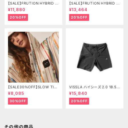
【SALE】FRUTION HYBRID C
【SALE】FRUTION HYBRID C
ASE 7'6" FUN ハイブリッドケ
ASE 9'6" LONG ハイブリッド
¥11,880
¥13,464
ース
ケース
20%OFF
20%OFF
【SALE30％OFF】SLOW TID
VISSLA ハイシーズ 2.0 18.5”
E Harlow Quick-Dry Chan
ボードショーツ メンズ サーフ
¥8,085
¥15,840
ging Poncho L/XL
パンツ 水着 ヴィスラ ボードシ
ョーツ
30%OFF
20%OFF
その他の商品