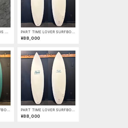
DS SQ
PART TIME LOVER SURFBOA
バーチ ス
RDS 『THE NEIGHBOR』 6’2”
¥88,000
ルニ
HP SHORT
RFBOA
PART TIME LOVER SURFBOA
 6’0”
RDS 『THE NEIGHBOR』 6’0”
¥88,000
HP SHORT