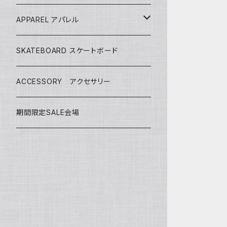
CASH SURFBOARDS
CASH SUFBOARDS
MID LENGTH ミッドレングス
FIN
APPAREL アパレル
CEANO SURFBOARDS
CEANO SURFBOARDS
CASH SURFBOARDS
USEDBOARDS 中古サーフボード
LEASH
HURLEY
SKATEBOARD スケートボード
CHRISTENSON
CHRISTENSON
CEANO SURFBOARDS
SOFTBOARDS ソフトボード
DECKPAD
VISSLA
ACCESSORY アクセサリー
CONNECT JOUNEY
CRIME SURFBOARDS
CHRISTENSON
CATCH SURF
T-SHIRTS
BOARD CASE
SHOES
期間限定SALE会場
DK SURFBOARDS
DK SURFBOARDS
CRIME SURFBOARDS
CRIME
WINTER GOODS
CAP
HAWAIIAN PRO DESIGNS
DHD SURFBOARDS
DK SURFBOARDS
MS SURFBOARDS
HAYDEN SHAPES
HAYDEN SHAPES
SIC SURFBOARDS
INSANE SURFBOARDS
HAWAIIAN PRO DEIGNS