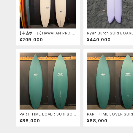
【中古ボード】HAWAIIAN PRO D
Ryan Burch SURFBOAR
ESIGNS MODEL-T 9'6" ドナ
UIT FISH 6’3” ライアン
¥209,000
¥440,000
ルドタカヤマ ノーズライダー
クイットフィッシュ カリフォ
クラシックボード
ア
PART TIME LOVER SURFBOA
PART TIME LOVER SU
RDS 『THE NEIGHBOR』 6’2”
RDS 『THE NEIGHBOR』
¥88,000
¥88,000
HP SHORT
HP SHORT