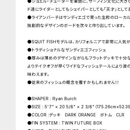
●ジョエル・チューダーを筆頭に、サーフィン文化に大き
ド達にライダーとしてもシェイパーとしても「天才」として
●ライアンバーチはサンディエゴで育った生粋のローカ
独創的なデザインのボードを次々と作り出しています。
●SQUIT FISHモデルは、カリフォルニアで非常に人
●トラディショナルなサンディエゴフィッシュ
●厚みは薄めのデザインながらもフラットデッキで十分
よりテイクオフが早くワイドなフィッシュテールにより波
味わえます。
●従来のフィッシュの概念を覆すかもしれません！！
●SHAPER : Ryan Burch
●SIZE : 5'7” × 20 5/8" × 2 3/8"（175.26cm×52.
●COLOR :デッキ DARK ORANGE ボトム CLR
●FIN SYSTEM : TWIN FUTURE BOX