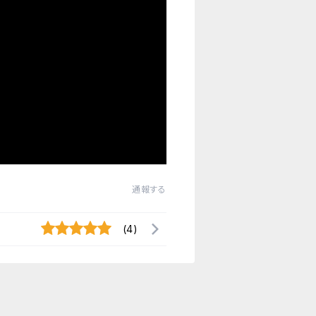
通報する
(4)