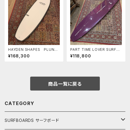
HAYDEN SHAPES PLUNDE
PART TIME LOVER SURFB
R FUTURE FLEX ヘイデン
OARDS 『INVOLMENT』
¥168,300
¥118,800
シェイプス ヒプトクリプト 小
9'6" THE COUSIN
波最高
商品一覧に戻る
CATEGORY
SURFBOARDS サーフボード