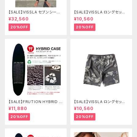
【SALE】VISSLA セブンシーズ
【SALE】VISSLA ロングセッツ
コンプ 3-2mm フルチェストジ
21 サーフパンツ 水着 ヴィスラ
¥32,560
¥10,560
ップ SIZE L カラーBL2
ボードショーツ
20%OFF
20%OFF
【SALE】FRUTION HYBRID C
【SALE】VISSLA ロングセッツ
ASE 7'6" FUN ハイブリッドケ
21 サーフパンツ 水着 ヴィスラ
¥11,880
¥10,560
ース
ボードショーツ
20%OFF
20%OFF