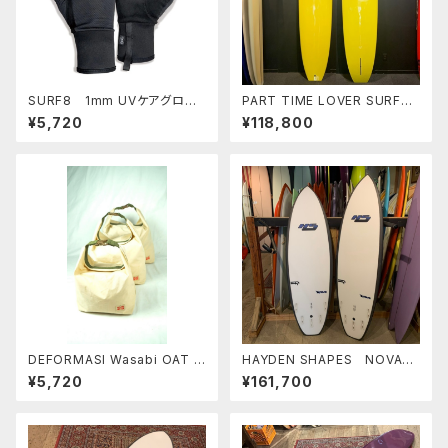
SURF8 1mm UVケアグロー
PART TIME LOVER SURFB
ブ サーフィン用 UVグロー
OARDS 『THE CHEATER』
¥5,720
¥118,800
ブ 日焼け予防
9'4" NOSERIDER
DEFORMASI Wasabi OAT S
HAYDEN SHAPES NOVA
EMIDRY BAG 10ℓ オリジナル
6'0" FUTURE FLEX ヘイデ
¥5,720
¥161,700
トートバッグ バリ
ンシェイプス