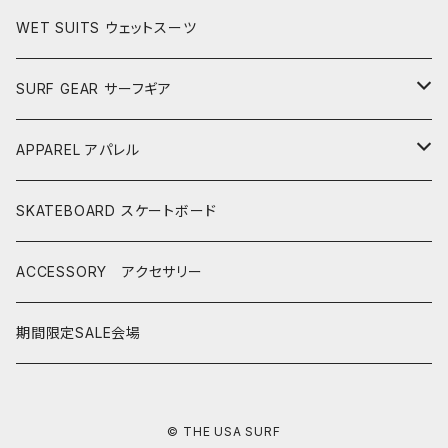
LONGBOARDS ロングボード
WET SUITS ウェットスーツ
AKIRA ISHIZUKA
SHORTBOARDS ショートボード
SURF GEAR サーフギア
CASH SURFBOARDS
CASH SUFBOARDS
MID LENGTH ミッドレングス
FIN
APPAREL アパレル
CEANO SURFBOARDS
CEANO SURFBOARDS
CASH SURFBOARDS
USEDBOARDS 中古サーフボード
LEASH
HURLEY
SKATEBOARD スケートボード
CHRISTENSON
CHRISTENSON
CEANO SURFBOARDS
SOFTBOARDS ソフトボード
DECKPAD
VISSLA
ACCESSORY アクセサリー
CONNECT JOUNEY
CRIME SURFBOARDS
CHRISTENSON
CATCH SURF
T-SHIRTS
BOARD CASE
SHOES
期間限定SALE会場
DK SURFBOARDS
DK SURFBOARDS
CRIME SURFBOARDS
CRIME
WINTER GOODS
CAP
HAWAIIAN PRO DESIGNS
DHD SURFBOARDS
© THE USA SURF
DK SURFBOARDS