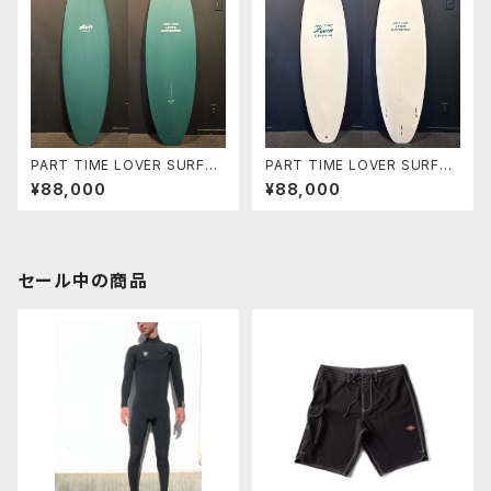
PART TIME LOVER SURFB
PART TIME LOVER SURFB
OARDS 『THE NEIGHBOR』
OARDS 『THE NEIGHBOR』
¥88,000
¥88,000
6’0” HP SHORT
6’0” HP SHORT
セール中の商品