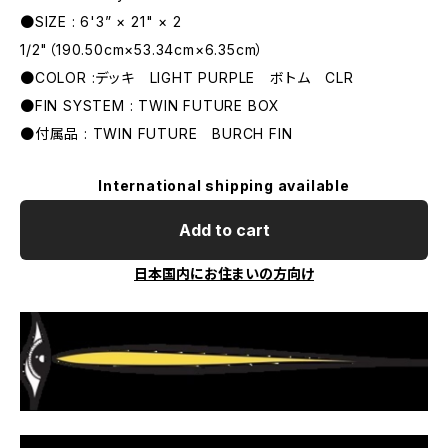
●SIZE : 6'3” × 21" × 2
1/2"（190.50cm×53.34cm×6.35cm）
●COLOR :デッキ LIGHT PURPLE ボトム CLR
●FIN SYSTEM : TWIN FUTURE BOX
●付属品 : TWIN FUTURE BURCH FIN
International shipping available
Add to cart
日本国内にお住まいの方向け