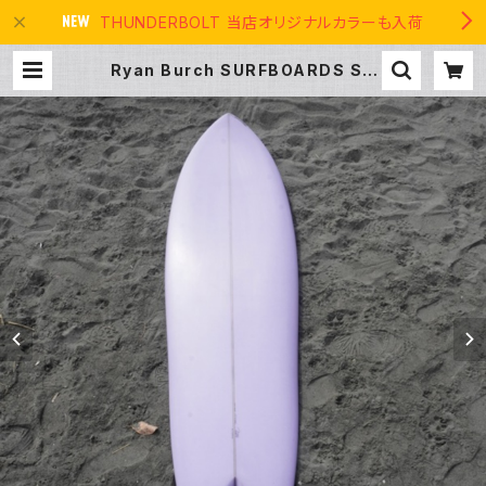
THUNDERBOLT 当店オリジナルカラーも入荷
Ryan Burch SURFBOARDS SQ
UIT FISH 6’3” ライアンバーチ スク
イットフィッシュ カリフォルニア |
THE USA SURF