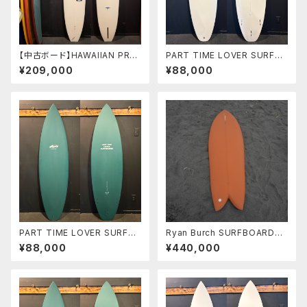
【中古ボード】HAWAIIAN PRO
PART TIME LOVER SURFB
DESIGNS MODEL-T 9'6"
OARDS 『THE NEIGHBOR』
¥209,000
¥88,000
ドナルドタカヤマ ノーズライダ
6’2” HP SHORT
ー クラシックボード
PART TIME LOVER SURFB
Ryan Burch SURFBOARDS
OARDS 『THE NEIGHBOR』
SQUIT FISH 5’7” ライアンバ
¥88,000
¥440,000
6’2” HP SHORT
ーチ スクイットフィッシュ カリフ
ォルニア