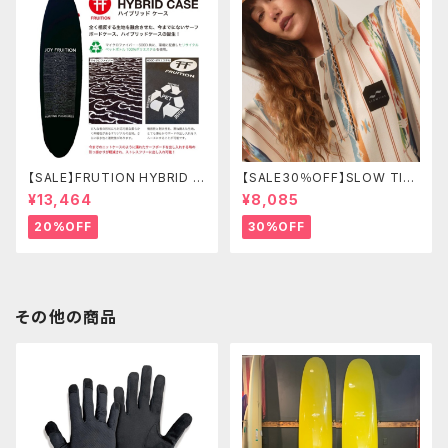
【SALE】FRUTION HYBRID C
【SALE30％OFF】SLOW TID
ASE 9'6" LONG ハイブリッド
E Harlow Quick-Dry Chan
¥13,464
¥8,085
ケース
ging Poncho L/XL
20%OFF
30%OFF
その他の商品