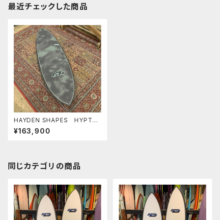
最近チェックした商品
HAYDEN SHAPES HYPTO
KRYPTO FUTURE FLEX TIE
¥163,900
DYE GREEN NEW COLOR ヘ
イデンシェイプス ヒプトクリプ
ト
同じカテゴリの商品