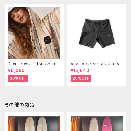
【SALE30％OFF】SLOW TID
VISSLA ハイシーズ 2.0 18.5”
E Harlow Quick-Dry Chan
ボードショーツ メンズ サーフ
¥8,085
¥15,840
ging Poncho L/XL
パンツ 水着 ヴィスラ ボードシ
ョーツ
30%OFF
20%OFF
その他の商品