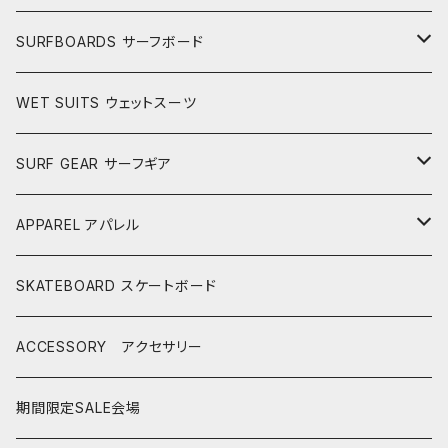
SURFBOARDS サーフボード
LONGBOARDS ロングボード
WET SUITS ウェットスーツ
AKIRA ISHIZUKA
SHORTBOARDS ショートボード
SURF GEAR サーフギア
CASH SURFBOARDS
CASH SUFBOARDS
MID LENGTH ミッドレングス
FIN
APPAREL アパレル
CEANO SURFBOARDS
CEANO SURFBOARDS
CASH SURFBOARDS
USEDBOARDS 中古サーフボード
LEASH
HURLEY
SKATEBOARD スケートボード
CHRISTENSON
CHRISTENSON
CEANO SURFBOARDS
SOFTBOARDS ソフトボード
DECKPAD
VISSLA
ACCESSORY アクセサリー
CONNECT JOUNEY
CRIME SURFBOARDS
CHRISTENSON
CATCH SURF
T-SHIRTS
BOARD CASE
SHOES
期間限定SALE会場
DK SURFBOARDS