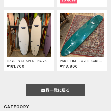
20%OFF
HAYDEN SHAPES NOVA
PART TIME LOVER SURFB
6'0" FUTURE FLEX ヘイデ
OARDS 『THE STRANGER』
¥161,700
¥118,800
ンシェイプス
9'6" PIN LOG
商品一覧に戻る
CATEGORY