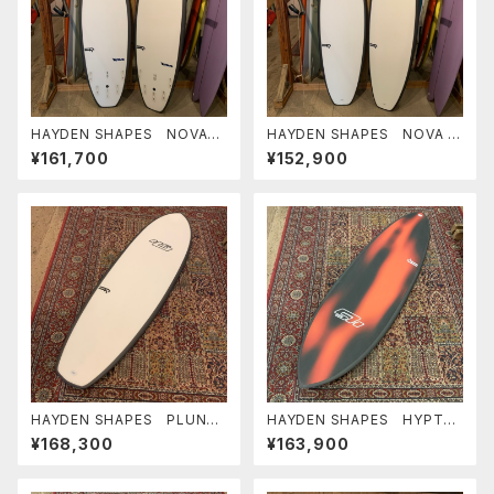
HAYDEN SHAPES NOVA
HAYDEN SHAPES NOVA F
6'0" FUTURE FLEX ヘイデ
UTURE FLEX ヘイデンシェ
¥161,700
¥152,900
ンシェイプス
イプス ニューモデル
HAYDEN SHAPES PLUNDE
HAYDEN SHAPES HYPTO
R FUTURE FLEX ヘイデン
KRYPTO FUTURE FLEX
¥168,300
¥163,900
シェイプス ヒプトクリプト 小
5’10” RED PLASMA NEW C
波最高
OLOR ヘイデンシェイプス ヒ
プトクリプト