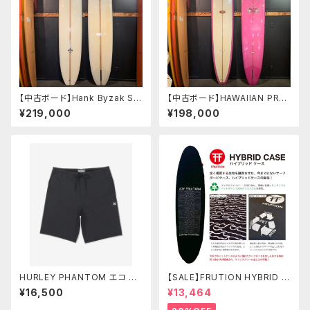
【中古ボード】Hank Byzak SU
【中古ボード】HAWAIIAN PRO
RFBOARDS 9’6” ハンクバ
DESIGNS NR-2 9'6"ドナルド
¥219,000
¥198,000
イザック
タカヤマ シェイプ
HURLEY PHANTOM エコ フ
【SALE】FRUTION HYBRID C
ューズ 20" メンズ サーフパン
ASE 9'6" LONG ハイブリッド
¥16,500
¥13,464
ツ 水着 ハーレー ボードショ
ケース
ーツ ファントム