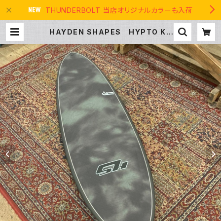
THUNDERBOLT 当店オリジナルカラーも入荷
HAYDEN SHAPES HYPTO KR
YPTO FUTURE FLEX TIE DYE G
REEN NEW COLOR ヘイデンシェ
イプス ヒプトクリプト | THE USA
SURF