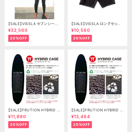
【SALE】VISSLA セブンシーズ
【SALE】VISSLA ロングセッツ
コンプ 3-2mm フルチェストジ
21 サーフパンツ 水着 ヴィスラ
¥32,560
¥10,560
ップ SIZE L カラーBL2
ボードショーツ
20%OFF
20%OFF
【SALE】FRUTION HYBRID C
【SALE】FRUTION HYBRID C
ASE 7'6" FUN ハイブリッドケ
ASE 9'6" LONG ハイブリッド
¥11,880
¥13,464
ース
ケース
20%OFF
20%OFF