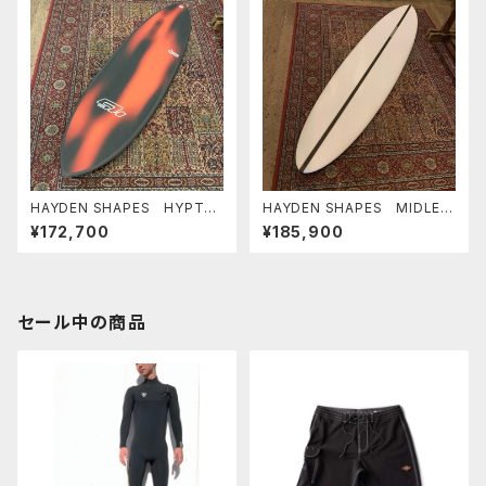
HAYDEN SHAPES HYPTO
HAYDEN SHAPES MIDLEN
KRYPTO FUTURE FLEX
GTH GLIDER PE 6'10" ヘイ
¥172,700
¥185,900
6’0” RED PLASMA NEW C
デンシェイプス ミッドレング
OLOR ヘイデンシェイプス ヒ
ス グライダー
プトクリプト
セール中の商品