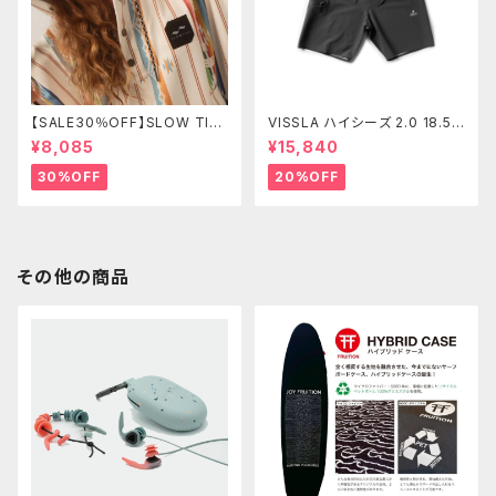
【SALE30％OFF】SLOW TID
VISSLA ハイシーズ 2.0 18.5”
E Harlow Quick-Dry Chan
ボードショーツ メンズ サーフ
¥8,085
¥15,840
ging Poncho L/XL
パンツ 水着 ヴィスラ ボードシ
ョーツ
30%OFF
20%OFF
その他の商品