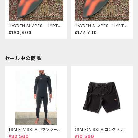
HAYDEN SHAPES HYPTO
HAYDEN SHAPES HYPTO
KRYPTO FUTURE FLEX
KRYPTO FUTURE FLEX
¥163,900
¥172,700
5’10” RED PLASMA NEW C
6’0” RED PLASMA NEW C
OLOR ヘイデンシェイプス ヒ
OLOR ヘイデンシェイプス ヒ
プトクリプト
プトクリプト
セール中の商品
【SALE】VISSLA セブンシーズ
【SALE】VISSLA ロングセッツ
コンプ 3-2mm フルチェストジ
21 サーフパンツ 水着 ヴィスラ
¥32,560
¥10,560