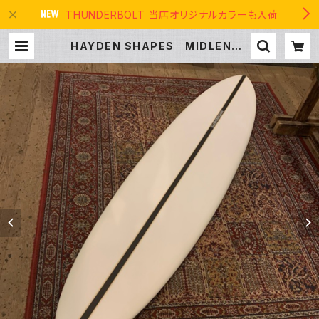
THUNDERBOLT 当店オリジナルカラーも入荷
HAYDEN SHAPES MIDLENGT
H GLIDER PE 6'10" ヘイデンシェ
イプス ミッドレングス グライダー
| THE USA SURF