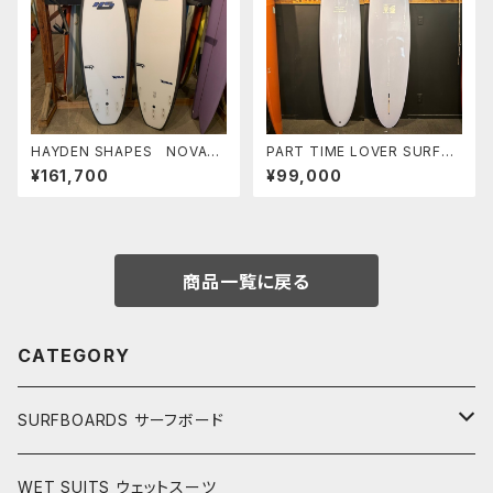
HAYDEN SHAPES NOVA
PART TIME LOVER SURFB
6'0" FUTURE FLEX ヘイデ
OARDS 『THE TEACHER』
¥161,700
¥99,000
ンシェイプス
7'10" SINGLE MID
商品一覧に戻る
CATEGORY
SURFBOARDS サーフボード
LONGBOARDS ロングボード
WET SUITS ウェットスーツ