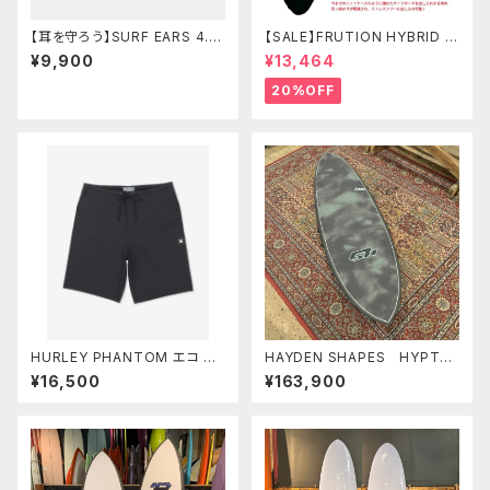
【耳を守ろう】SURF EARS 4.0
【SALE】FRUTION HYBRID C
耳栓 音の聞こえる耳栓 サ
ASE 9'6" LONG ハイブリッド
¥9,900
¥13,464
ーフイアー
ケース
20%OFF
HURLEY PHANTOM エコ フ
HAYDEN SHAPES HYPTO
ューズ 20" メンズ サーフパン
KRYPTO FUTURE FLEX TIE
¥16,500
¥163,900
ツ 水着 ハーレー ボードショ
DYE GREEN NEW COLOR ヘ
ーツ ファントム
イデンシェイプス ヒプトクリプ
ト