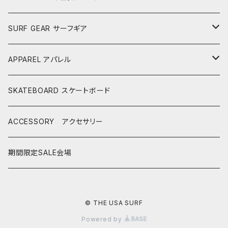
AKIRA ISHIZUKA
SHORTBOARDS ショートボード
SURF GEAR サーフギア
CASH SURFBOARDS
CASH SUFBOARDS
MID LENGTH ミッドレングス
FIN
APPAREL アパレル
CEANO SURFBOARDS
CEANO SURFBOARDS
CASH SURFBOARDS
USEDBOARDS 中古サーフボード
LEASH
HURLEY
SKATEBOARD スケートボード
CHRISTENSON
CHRISTENSON
CEANO SURFBOARDS
SOFTBOARDS ソフトボード
DECKPAD
VISSLA
ACCESSORY アクセサリー
CONNECT JOUNEY
CRIME SURFBOARDS
CHRISTENSON
CATCH SURF
T-SHIRTS
BOARD CASE
SHOES
期間限定SALE会場
DK SURFBOARDS
DK SURFBOARDS
CRIME SURFBOARDS
CRIME
WINTER GOODS
CAP
HAWAIIAN PRO DESIGNS
DHD SURFBOARDS
© THE USA SURF
DK SURFBOARDS
Powered by