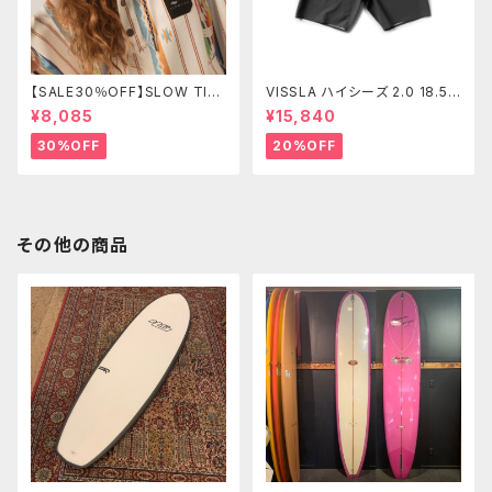
【SALE30％OFF】SLOW TID
VISSLA ハイシーズ 2.0 18.5”
E Harlow Quick-Dry Chan
ボードショーツ メンズ サーフ
¥8,085
¥15,840
ging Poncho L/XL
パンツ 水着 ヴィスラ ボードシ
ョーツ
30%OFF
20%OFF
その他の商品