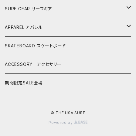
AKIRA ISHIZUKA
SHORTBOARDS ショートボード
SURF GEAR サーフギア
CASH SURFBOARDS
CASH SUFBOARDS
MID LENGTH ミッドレングス
FIN
APPAREL アパレル
CEANO SURFBOARDS
CEANO SURFBOARDS
CASH SURFBOARDS
USEDBOARDS 中古サーフボード
LEASH
HURLEY
SKATEBOARD スケートボード
CHRISTENSON
CHRISTENSON
CEANO SURFBOARDS
SOFTBOARDS ソフトボード
DECKPAD
VISSLA
ACCESSORY アクセサリー
CONNECT JOUNEY
CRIME SURFBOARDS
CHRISTENSON
CATCH SURF
T-SHIRTS
BOARD CASE
SHOES
期間限定SALE会場
DK SURFBOARDS
DK SURFBOARDS
CRIME SURFBOARDS
CRIME
WINTER GOODS
CAP
HAWAIIAN PRO DESIGNS
DHD SURFBOARDS
© THE USA SURF
DK SURFBOARDS
Powered by
MS SURFBOARDS
HAYDEN SHAPES
HAYDEN SHAPES