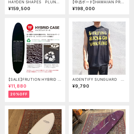
HAYDEN SHAPES PLUNDE
【中古ボード】HAWAIIAN PRO
R FUTURE FLEX ヘイデン
DESIGNS NR-2 9'6"ドナルド
¥159,500
¥198,000
シェイプス ヒプトクリプト 小
タカヤマ シェイプ
波最高
【SALE】FRUTION HYBRID C
AIDENTIFY SUNGUARD T
ASE 7'6" FUN ハイブリッドケ
ANK TEE WITH FOODY
¥11,880
¥9,790
ース
”Sarcasm" サンガード ノ
ースリーブ サーフTEE アイ
20%OFF
デンティファイ サマーアイテム