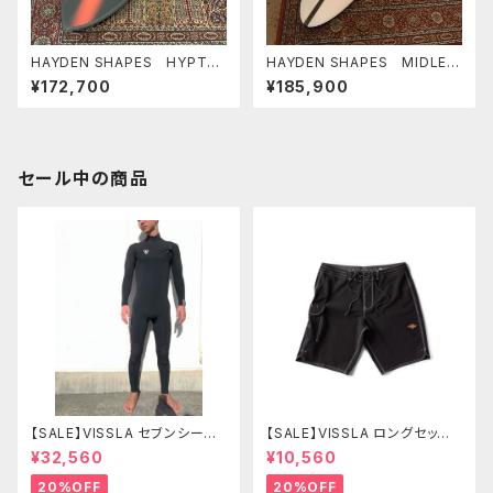
HAYDEN SHAPES HYPTO
HAYDEN SHAPES MIDLEN
KRYPTO FUTURE FLEX
GTH GLIDER PE 6'10" ヘイ
¥172,700
¥185,900
6’0” RED PLASMA NEW C
デンシェイプス ミッドレング
OLOR ヘイデンシェイプス ヒ
ス グライダー
プトクリプト
セール中の商品
【SALE】VISSLA セブンシーズ
【SALE】VISSLA ロングセッツ
コンプ 3-2mm フルチェストジ
21 サーフパンツ 水着 ヴィスラ
¥32,560
¥10,560
ップ SIZE L カラーBL2
ボードショーツ
20%OFF
20%OFF