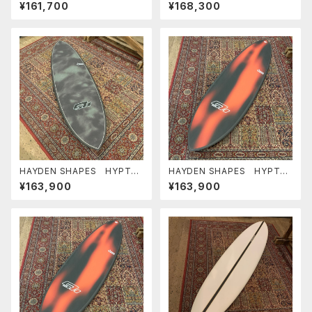
6'0" FUTURE FLEX ヘイデ
R FUTURE FLEX ヘイデン
¥161,700
¥168,300
ンシェイプス
シェイプス ヒプトクリプト 小
波最高
HAYDEN SHAPES HYPTO
HAYDEN SHAPES HYPTO
KRYPTO FUTURE FLEX TIE
KRYPTO FUTURE FLEX
¥163,900
¥163,900
DYE GREEN NEW COLOR ヘ
5’10” RED PLASMA NEW C
イデンシェイプス ヒプトクリプ
OLOR ヘイデンシェイプス ヒ
ト
プトクリプト