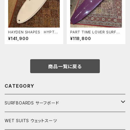
HAYDEN SHAPES HYPTO
PART TIME LOVER SURFB
KRYPTO FUTURE FLEX カラ
OARDS 『INVOLMENT』
¥141,900
¥118,800
ー WHITE ヘイデンシェイプ
9'3" THE COUSIN
ス ヒプトクリプト
商品一覧に戻る
CATEGORY
SURFBOARDS サーフボード
LONGBOARDS ロングボード
WET SUITS ウェットスーツ