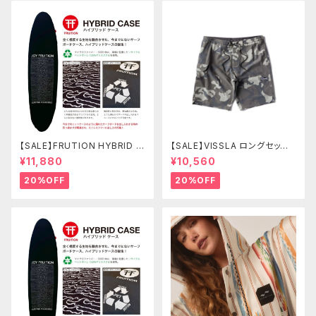
【SALE】FRUTION HYBRID C
【SALE】VISSLA ロングセッツ
ASE 7'6" FUN ハイブリッドケ
21 サーフパンツ 水着 ヴィスラ
¥11,880
¥10,560
ース
ボードショーツ
20%OFF
20%OFF