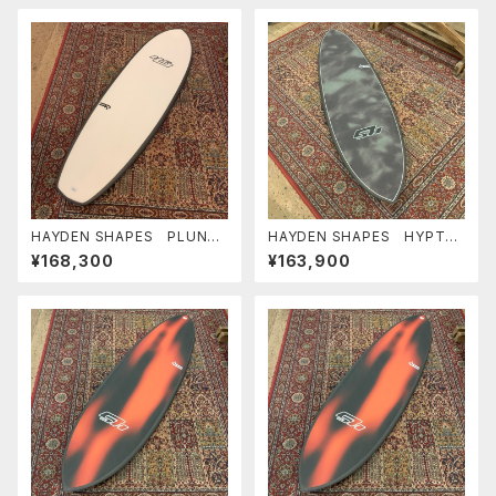
HAYDEN SHAPES PLUNDE
HAYDEN SHAPES HYPTO
R FUTURE FLEX ヘイデン
KRYPTO FUTURE FLEX TIE
¥168,300
¥163,900
シェイプス ヒプトクリプト 小
DYE GREEN NEW COLOR ヘ
波最高
イデンシェイプス ヒプトクリプ
ト