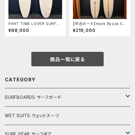
PART TIME LOVER SURFB
【中古ボード】Hank Byzak SU
OARDS 『THE NEIGHBOR』
RFBOARDS 9’6” ハンクバ
¥88,000
¥219,000
6’2” HP SHORT
イザック
商品一覧に戻る
CATEGORY
SURFBOARDS サーフボード
LONGBOARDS ロングボード
WET SUITS ウェットスーツ
AKIRA ISHIZUKA
SHORTBOARDS ショートボード
SURF GEAR サーフギア