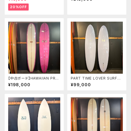
ボードショーツ
リジナルカラー カイサラス
Kai Sallas
20%OFF
【中古ボード】HAWAIIAN PRO
PART TIME LOVER SURFB
DESIGNS NR-2 9'6"ドナルド
OARDS 『THE TEACHER』
¥198,000
¥99,000
タカヤマ シェイプ
7'10" SINGLE MID