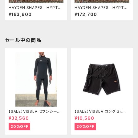
HAYDEN SHAPES HYPTO
HAYDEN SHAPES HYPTO
KRYPTO FUTURE FLEX
KRYPTO FUTURE FLEX
¥163,900
¥172,700
5’10” RED PLASMA NEW C
6’0” RED PLASMA NEW C
OLOR ヘイデンシェイプス ヒ
OLOR ヘイデンシェイプス ヒ
プトクリプト
プトクリプト
セール中の商品
【SALE】VISSLA セブンシーズ
【SALE】VISSLA ロングセッツ
コンプ 3-2mm フルチェストジ
21 サーフパンツ 水着 ヴィスラ
¥32,560
¥10,560
ップ SIZE L カラーBL2
ボードショーツ
20%OFF
20%OFF