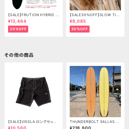
【SALE】FRUTION HYBRID C
【SALE30％OFF】SLOW TID
ASE 9'6" LONG ハイブリッド
E Harlow Quick-Dry Chan
¥13,464
¥8,085
ケース
ging Poncho L/XL
20%OFF
30%OFF
その他の商品
【SALE】VISSLA ロングセッツ
THUNDERBOLT SALLAS T
21 サーフパンツ 水着 ヴィスラ
SUNAMI 9'4" USA SURF オ
¥10,560
¥218,900