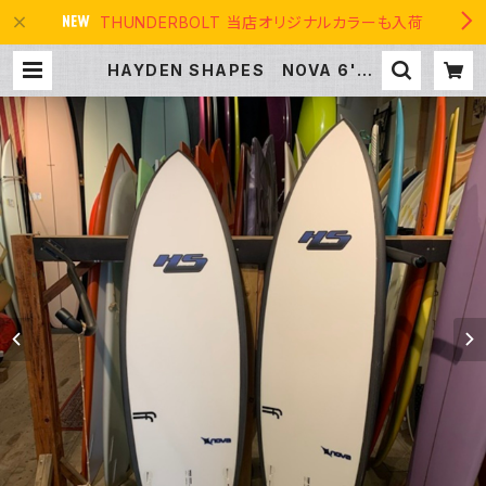
THUNDERBOLT 当店オリジナルカラーも入荷
HAYDEN SHAPES NOVA 6'0"
FUTURE FLEX ヘイデンシェイプ
ス | THE USA SURF