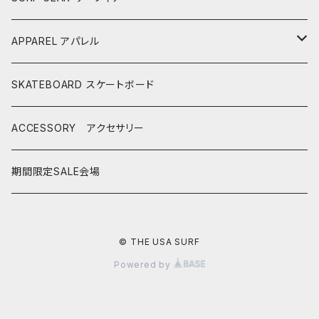
CASH SURFBOARDS
CASH SUFBOARDS
MID LENGTH ミッドレングス
FIN
APPAREL アパレル
CEANO SURFBOARDS
CEANO SURFBOARDS
CASH SURFBOARDS
USEDBOARDS 中古サーフボード
LEASH
HURLEY
SKATEBOARD スケートボード
CHRISTENSON
CHRISTENSON
CEANO SURFBOARDS
SOFTBOARDS ソフトボード
DECKPAD
VISSLA
ACCESSORY アクセサリー
CONNECT JOUNEY
CRIME SURFBOARDS
CHRISTENSON
CATCH SURF
T-SHIRTS
BOARD CASE
SHOES
期間限定SALE会場
DK SURFBOARDS
DK SURFBOARDS
CRIME SURFBOARDS
CRIME
WINTER GOODS
CAP
HAWAIIAN PRO DESIGNS
DHD SURFBOARDS
© THE USA SURF
DK SURFBOARDS
Powered by
MS SURFBOARDS
HAYDEN SHAPES
HAYDEN SHAPES