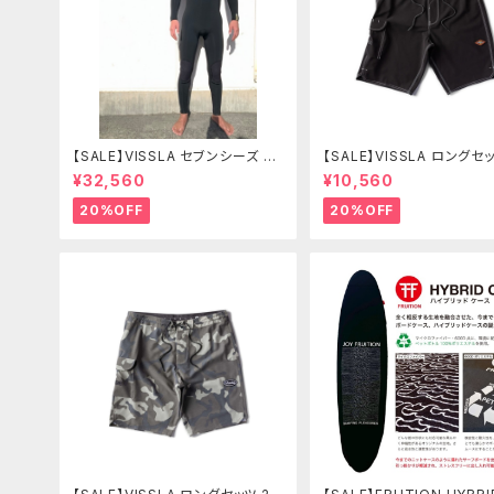
【SALE】VISSLA セブンシーズ コ
【SALE】VISSLA ロングセッ
ンプ 3-2mm フルチェストジッ
サーフパンツ 水着 ヴィスラ
¥32,560
¥10,560
プ SIZE L カラーBL2
ドショーツ
20%OFF
20%OFF