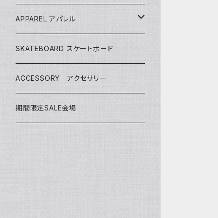
CASH SURFBOARDS
CASH SUFBOARDS
MID LENGTH ミッドレングス
FIN
APPAREL アパレル
CEANO SURFBOARDS
CEANO SURFBOARDS
CASH SURFBOARDS
USEDBOARDS 中古サーフボード
LEASH
HURLEY
SKATEBOARD スケートボード
CHRISTENSON
CHRISTENSON
CEANO SURFBOARDS
SOFTBOARDS ソフトボード
DECKPAD
VISSLA
ACCESSORY アクセサリー
CONNECT JOUNEY
CRIME SURFBOARDS
CHRISTENSON
CATCH SURF
T-SHIRTS
BOARD CASE
SHOES
期間限定SALE会場
DK SURFBOARDS
DK SURFBOARDS
CRIME SURFBOARDS
CRIME
WINTER GOODS
CAP
HAWAIIAN PRO DESIGNS
DHD SURFBOARDS
DK SURFBOARDS
MS SURFBOARDS
HAYDEN SHAPES
HAYDEN SHAPES
SIC SURFBOARDS
INSANE SURFBOARDS
HAWAIIAN PRO DEIGNS