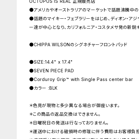
OCTOPUS IS REAL 正規販売店
●アメリカやオーストラリアのマーケットで話題沸騰中のギアブ
●話題のマイキー・フェブラリーをはじめ、ディオン・アジウ
ー達が中心となり、カリフォルニア・コスタメサ発の新鋭ギ
●CHIPPA WILSONのシグネチャーフロントパッド
●SIZE:14.4" x 17.4"
●SEVEN PIECE PAD
●Corduroy Grip™ with Single Pass center bar
●カラー :BLK
＊色見が現物と多少異なる場合が御座います。
＊この商品の返品交換はできません。
＊日曜祝日の発送は行なっておりません。
＊運送中における破損時の修理に伴う費用はお客様負担