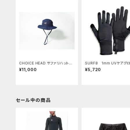
CHOICE HEAD サファリハットタ
SURF8 1mm UVケアグ
イプ 2カラー 日焼け防止 頭を
ブ サーフィン用 UVグ
¥11,000
¥5,720
守る PROTECTION
日焼け予防
セール中の商品